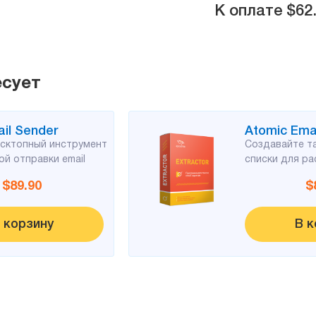
К оплате
$62
есует
il Sender
Atomic Emai
сктопный инструмент
Создавайте т
й отправки email
списки для ра
$89.90
$
 корзину
В к