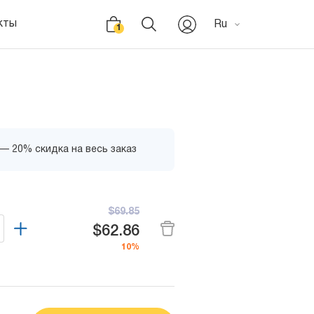
кты
Ru
1
 — 20% скидка на весь заказ
$69.85
$62.86
10%