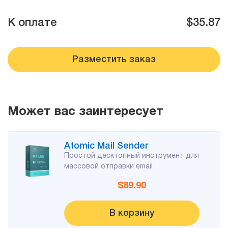
Atomic Mail Sender
Atomic Verifier Online
Договор оферты
К оплате
$35.87
Atomic Tracker
Разместить заказ
Для
поиска
email
адресов
Может вас заинтересует
Atomic Lead Extractor
Atomic Mail Sender
Atomic Email Hunter
Простой десктопный инструмент для
массовой отправки email
Atomic Email Logger
$89.90
Atomic Whois Explorer
В корзину