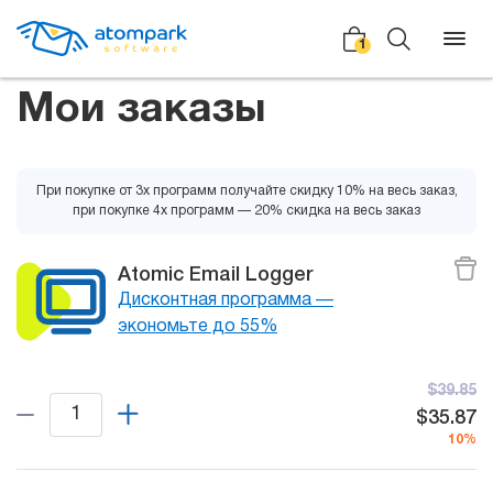
1
Мои заказы
Назад
Назад
Назад
При покупке от 3х программ получайте скидку 10% на весь заказ,
при покупке 4х программ — 20% скидка на весь заказ
Отзывы
Программы
Все сервисы
Atomic Email Logger
Мы в социальных сетях
Дисконтная программа —
HLR
экономьте до 55%
Новости
Atomic SMS Sender
Для
Видеоролики
массовой
$39.85
Viber
$35.87
рассылки
Справка
10%
Telegram
Партнерская программа