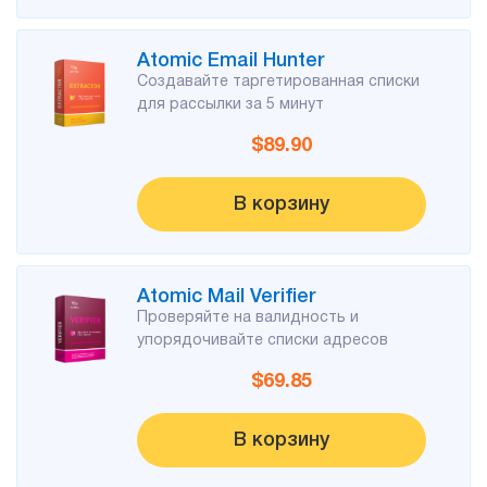
Для
списков
Atomic Email Hunter
Создавайте таргетированная списки
рассылки
для рассылки за 5 минут
$89.90
Atomic Email Verifier
В корзину
Atomic List Manager
Atomic Mail Verifier
Atomic
Проверяйте на валидность и
Email
упорядочивайте списки адресов
Studio
$69.85
Инструмент 6-в-1 для email маркетинга
В корзину