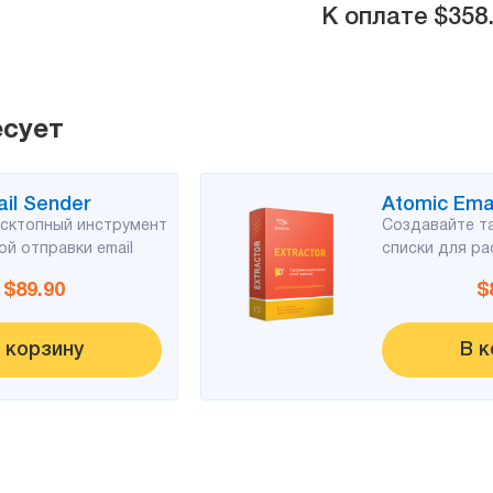
К оплате
$358
есует
il Sender
Atomic Emai
сктопный инструмент
Создавайте т
й отправки email
списки для ра
$89.90
$
 корзину
В к