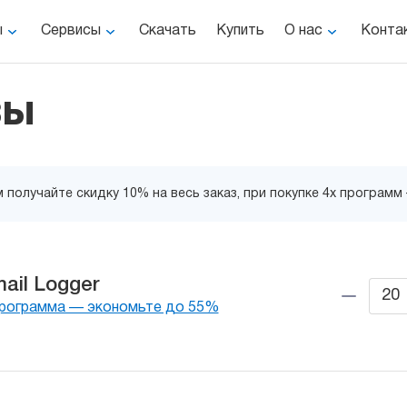
ы
Сервисы
Скачать
Купить
О нас
Конта
зы
 получайте скидку 10% на весь заказ, при покупке 4х программ
ail Logger
программа — экономьте до 55%