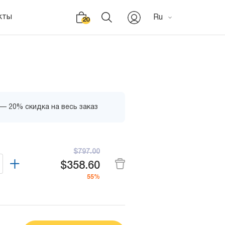
кты
Ru
20
 — 20% скидка на весь заказ
$797.00
$358.60
55%