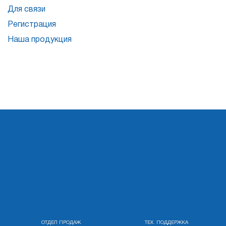
Для связи
Для
Регистрация
списков
Наша продукция
рассылки
Atomic Email Verifier
Atomic List Manager
Atomic
Email
Studio
Инструмент 6-в-1 для email маркетинга
ОТДЕЛ ПРОДАЖ
ТЕХ. ПОДДЕРЖКА