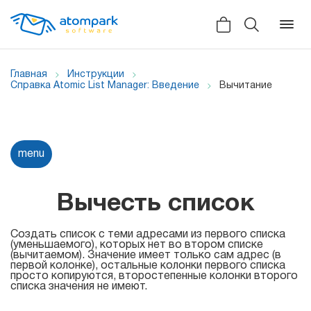
Главная
Инструкции
Справка Atomic List Manager: Введение
Вычитание
Назад
Назад
Назад
Отзывы
menu
Программы
Все сервисы
Мы в социальных сетях
HLR
Вычесть список
Новости
Atomic SMS Sender
Для
Создать список с теми адресами из первого списка
(уменьшаемого), которых нет во втором списке
Видеоролики
массовой
(вычитаемом). Значение имеет только сам адрес (в
Viber
первой колонке), остальные колонки первого списка
рассылки
Справка
просто копируются, второстепенные колонки второго
Telegram
списка значения не имеют.
Партнерская программа