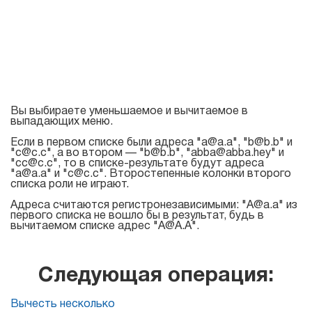
Atomic Mail Sender
Atomic Verifier Online
Договор оферты
Atomic Tracker
Для
поиска
Вы выбираете уменьшаемое и вычитаемое в
выпадающих меню.
email
Если в первом списке были адреса "a@a.a", "b@b.b" и
адресов
"c@c.c", а во втором — "b@b.b", "abba@abba.hey" и
"cc@c.c", то в списке-результате будут адреса
"a@a.a" и "c@c.c". Второстепенные колонки второго
списка роли не играют.
Atomic Lead Extractor
Адреса считаются регистронезависимыми: "A@a.a" из
Atomic Email Hunter
первого списка не вошло бы в результат, будь в
вычитаемом списке адрес "A@A.A".
Atomic Email Logger
Atomic Whois Explorer
Следующая операция:
Вычесть несколько