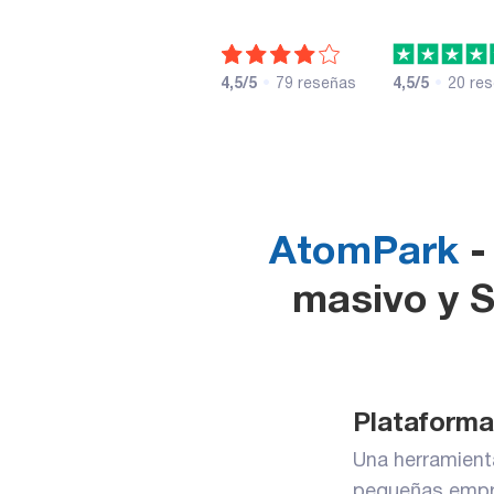
4,5/5
•
79 reseñas
4,5/5
•
20 re
AtomPark
-
masivo y 
Plataform
Una herramienta
pequeñas empr