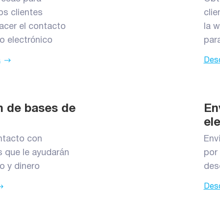
os clientes
cli
acer el contacto
la 
eo electrónico
par
a
Desc
ón de bases de
En
el
ntacto con
Env
s que le ayudarán
por 
o y dinero
des
Desc