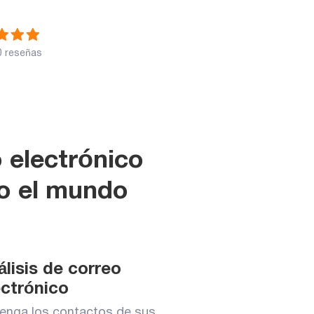
0 reseñas
o electrónico
o el mundo
álisis de correo
ectrónico
enga los contactos de sus