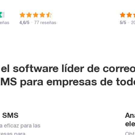
señas
4,6/5
•
77 reseñas
5/5
•
2
 el software líder de corre
SMS para empresas de tod
a SMS
An
el
 eficaz para las
esas para
Obt