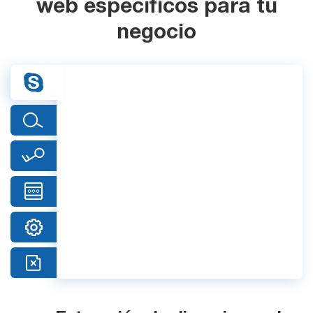
Pruebe gratis
web específicos para tu
negocio