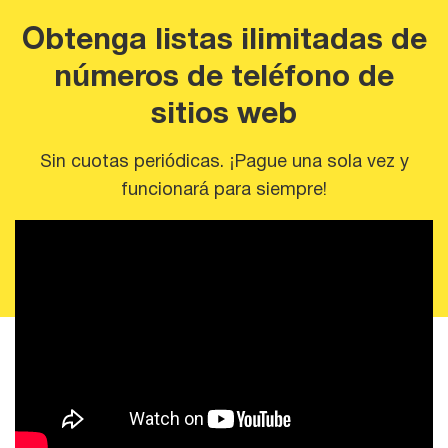
Obtenga listas ilimitadas de
números de teléfono de
sitios web
Sin cuotas periódicas. ¡Pague una sola vez y
funcionará para siempre!