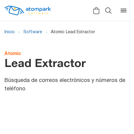
Inicio
Software
Atomic Lead Extractor
Atrás
Atrás
Atomic
Lead Extractor
Social
All software
Testimonios
Búsqueda de correos electrónicos y números de
teléfono
Noticias
Correo
Video
masivo
Manuales
Programa de socios