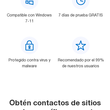
Gestores
Compatible con Windows
7 días de prueba GRATIS
de listas
7-11
Mail Verifier
List Manager
Protegido contra virus y
Recomendado por el 99%
malware
de nuestros usuarios
Atomic
Email
Studio
Software 6 en 1 de Email Marketing
Obtén contactos de sitios