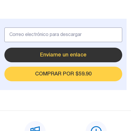
Mail Sender
Email Tracker
Extractores
de correo
Enviame un enlace
COMPRAR POR $59.90
Email Hunter
Lead Extractor
Email Logger
Whois Explorer