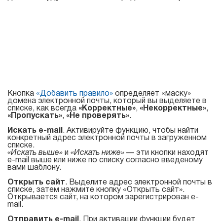
Atomic Mail Sender
Atomic Verifier Online
Договор оферты
Atomic Tracker
Для
поиска
email
Кнопка
«Добавить правило»
определяет «маску»
домена электронной почты, который вы выделяете в
адресов
списке, как всегда
«Корректные»
,
«Некорректные»
,
«Пропускать»
,
«Не проверять»
.
Искать e-mail
. Активируйте функцию, чтобы найти
Atomic Lead Extractor
конкретный адрес электронной почты в загруженном
списке.
Atomic Email Hunter
«Искать выше»
и
«Искать ниже»
— эти кнопки находят
e-mail выше или ниже по списку cогласно введеному
вами шаблону.
Atomic Email Logger
Открыть сайт
. Выделите адрес электронной почты в
Atomic Whois Explorer
списке, затем нажмите кнопку «Открыть сайт».
Открывается сайт, на котором зарегистрирован e-
mail.
Отправить e-mail
. При активации функции будет