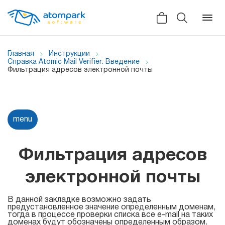
Главная
Инструкции
Справка Atomic Mail Verifier: Введение
Фильтрация адресов электронной почты
Назад
Назад
Назад
Отзывы
Программы
Все сервисы
menu
Мы в социальных сетях
HLR
Фильтрация адресов
Новости
Atomic SMS Sender
Для
электронной почты
Видеоролики
массовой
Viber
рассылки
Справка
В данной закладке возможно задать
Telegram
предустановленное значение определенным доменам,
тогда в процессе проверки списка все e-mail на таких
Партнерская программа
доменах будут обозначены определенным образом.