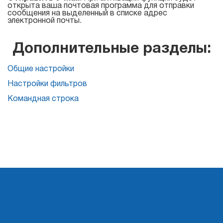
открыта ваша почтовая программа для отправки
Для
сообщения на выделенный в списке адрес
электронной почты.
списков
рассылки
Дополнительные разделы:
Общие настройки
Atomic Email Verifier
Настройки фильтров
Atomic List Manager
Командная строка
Atomic
Email
Studio
Инструмент 6-в-1 для email маркетинга