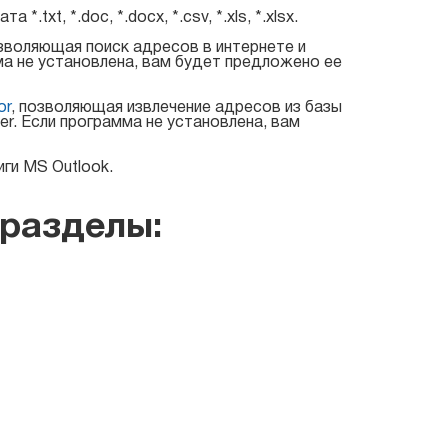
xt, *.doc, *.docx, *.csv, *.xls, *.xlsx.
озволяющая поиск адресов в интернете и
амма не установлена, вам будет предложено ее
or
, позволяющая извлечение адресов из базы
er. Если программа не установлена, вам
ги MS Outlook.
разделы: