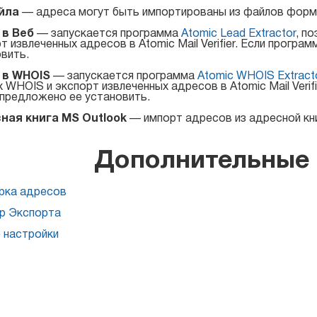
йла
— адреса могут быть импортированы из файлов формата *.t
 в Веб
— запускается программа
Atomic Lead Extractor
, п
т извлеченных адресов в Atomic Mail Verifier. Если прогр
вить.
 в WHOIS
— запускается программа
Atomic WHOIS Extract
 WHOIS и экспорт извлеченных адресов в Atomic Mail Verifi
предложено ее установить.
ная книга MS Outlook
— импорт адресов из адресной кни
Дополнительные 
рка адресов
р Экспорта
 настройки