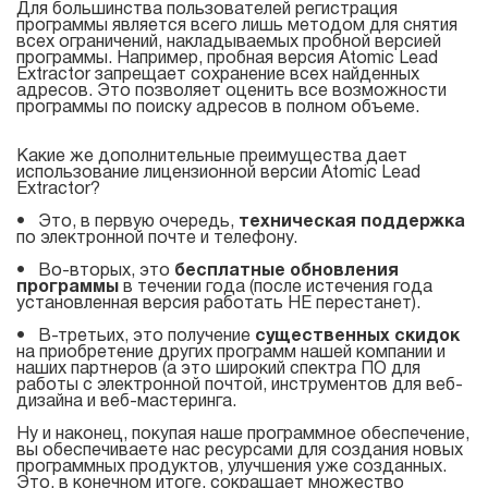
Atomic Mail Sender
Atomic Verifier Online
Для большинства пользователей регистрация
программы является всего лишь методом для снятия
Договор оферты
всех ограничений, накладываемых пробной версией
Atomic Tracker
программы. Например, пробная версия Atomic Lead
Extractor запрещает сохранение всех найденных
адресов. Это позволяет оценить все возможности
программы по поиску адресов в полном объеме.
Для
Какие же дополнительные преимущества дает
поиска
использование лицензионной версии Atomic Lead
Extractor?
email
• Это, в первую очередь,
техническая поддержка
адресов
по электронной почте и телефону.
• Во-вторых, это
бесплатные обновления
программы
в течении года (после истечения года
Atomic Lead Extractor
установленная версия работать НЕ перестанет).
Atomic Email Hunter
• В-третьих, это получение
существенных скидок
на приобретение других программ нашей компании и
наших партнеров (а это широкий спектра ПО для
Atomic Email Logger
работы с электронной почтой, инструментов для веб-
дизайна и веб-мастеринга.
Atomic Whois Explorer
Ну и наконец, покупая наше программное обеспечение,
вы обеспечиваете нас ресурсами для создания новых
программных продуктов, улучшения уже созданных.
Это, в конечном итоге, сокращает множество