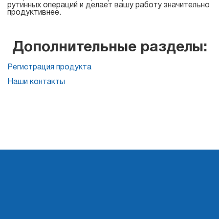
рутинных операций и делает вашу работу значительно
Для
продуктивнее.
списков
рассылки
Дополнительные разделы:
Регистрация продукта
Atomic Email Verifier
Наши контакты
Atomic List Manager
Atomic
Email
Studio
Инструмент 6-в-1 для email маркетинга