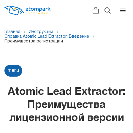
Главная
Инструкции
Справка Atomic Lead Extractor: Введение
Преимущества регистрации
Назад
Назад
Назад
Отзывы
Программы
Все сервисы
menu
Мы в социальных сетях
HLR
Atomic Lead Extractor:
Новости
Atomic SMS Sender
Для
Преимущества
Видеоролики
массовой
Viber
рассылки
лицензионной версии
Справка
Telegram
Партнерская программа