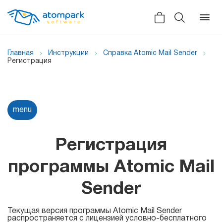
Главная
Инструкции
Справка Atomic Mail Sender
Регистрация
Назад
Назад
Назад
Отзывы
menu
Программы
Все сервисы
Мы в социальных сетях
HLR
Регистрация
Новости
Atomic SMS Sender
Для
программы Atomic Mail
Видеоролики
массовой
Viber
Sender
рассылки
Справка
Telegram
Текущая версия программы Atomic Mail Sender
распространяется с лицензией условно-бесплатного
Партнерская программа