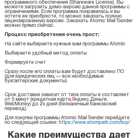
программного обеспечения (Shareware License). Вы
Atomic Mail Sender
Atomic Verifier Online
можете загрузить демо-версию данной программы с
Договор оферты
ограничениями. Если программа понравилась и вы
Atomic Tracker
хотите ее приобрести, то можно заказать полную
лицензированную версию. Заказать Atomic Mail Sender
можно прямо сейчас.
Процесс приобретения очень прост:
Для
На сайте выбираете нужные вам программы Atomic
поиска
Выбираете удобный метод оплаты
email
Формируете счет
адресов
Сразу после его оплаты вам будет доставлено ПО
(для юридических лиц — все необходимые
бухгалтерские документы)
Atomic Lead Extractor
Atomic Email Hunter
Срок доставки зависит от типа оплаты и составляет
от 5 минут (кредитная карта,
Я
ндекс.Деньги,
WebMoney) до 2х дней (безналичный банковский
Atomic Email Logger
перевод).
Для покупки программы Atomic Mail Sender перейдите
Atomic Whois Explorer
по следующей ссылке:
https://www.atompark.com/buy/
Какие преимущества дает