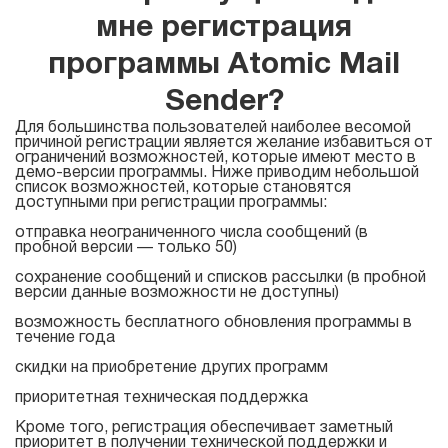
мне регистрация
Для
списков
программы Atomic Mail
рассылки
Sender?
Для большинства пользователей наиболее весомой
причиной регистрации является желание избавиться от
Atomic Email Verifier
ограничений возможностей, которые имеют место в
демо-версии программы. Ниже приводим небольшой
список возможностей, которые становятся
Atomic List Manager
доступными при регистрации программы:
отправка неограниченного числа сообщений (в
пробной версии — только 50)
сохранение сообщений и списков рассылки (в пробной
Atomic
версии данные возможности не доступны)
Email
возможность бесплатного обновления программы в
течение года
Studio
скидки на приобретение других программ
приоритетная техническая поддержка
Инструмент 6-в-1 для email маркетинга
Кроме того, регистрация обеспечивает заметный
приоритет в получении технической поддержки и