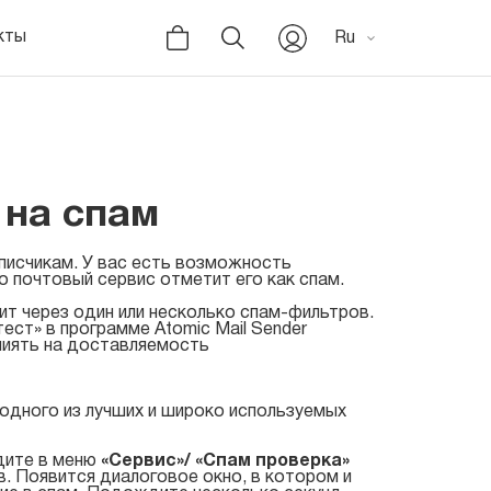
кты
Ru
 на спам
дписчикам. У вас есть возможность
то почтовый сервис отметит его как спам.
ит через один или несколько спам-фильтров.
ст» в программе Atomic Mail Sender
лиять на доставляемость
одного из лучших и широко используемых
йдите в меню
«Сервис»/ «Спам проверка»
в. Появится диалоговое окно, в котором и