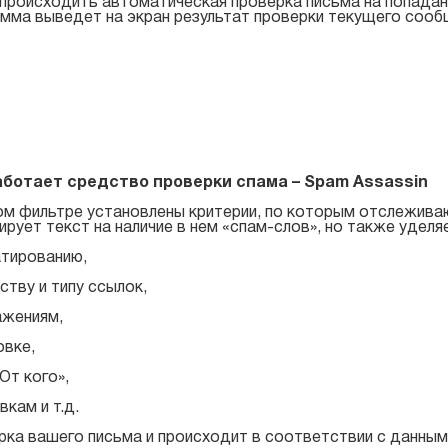
происходить автоматическая проверка письма на попадан
мма выведет на экран результат проверки текущего сооб
аботает средство проверки спама – Spam Assassin
м фильтре установлены критерии, по которым отслежива
ирует текст на наличие в нем «спам-слов», но также уделя
тированию,
ству и типу ссылок,
ажениям,
овке,
От кого»,
вкам и т.д.
ка вашего письма и происходит в соответствии с данным