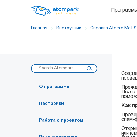
Программ
Главная
Инструкции
Справка Atomic Mail 
Создав
провер
О программе
Прежде
Поэтом
поможе
Настройки
Как п
Провер
спам-
Работа с проектом
Открыв
или кл