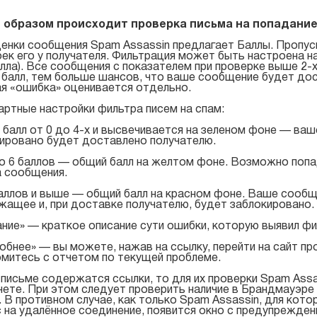
 образом происходит проверка письма на попадание
енки сообщения Spam Assassin предлагает Баллы. Пропус
ек его у получателя. Фильтрация может быть настроена н
лла). Все сообщения с показателем при проверке выше 2-х
балл, тем больше шансов, что ваше сообщение будет дост
я «ошибка» оценивается отдельно.
ртные настройки фильтра писем на спам:
балл от 0 до 4-х и высвечивается на зеленом фоне — ваш
ировано будет доставлено получателю.
о 6 баллов — общий балл на желтом фоне. Возможно попа
а сообщения.
аллов и выше — общий балл на красном фоне. Ваше сообщ
ащее и, при доставке получателю, будет заблокировано.
ние» — краткое описание сути ошибки, которую выявил фи
бнее» — вы можете, нажав на ссылку, перейти на сайт пр
митесь с отчетом по текущей проблеме.
 письме содержатся ссылки, то для их проверки Spam Ass
ете. При этом следует проверить наличие в Брандмауэре
. В противном случае, как только Spam Assassin, для кот
 на удалённое соединение, появится окно с предупрежден