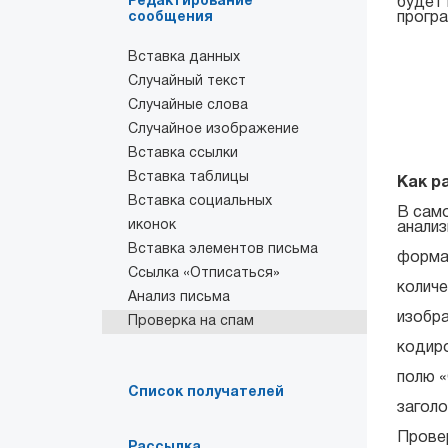
Редактирование
будет 
сообщения
програ
Вставка данных
Случайный текст
Случайные слова
Случайное изображение
Вставка ссылки
Вставка таблицы
Как р
Вставка социальных
В само
иконок
анализ
Вставка элементов письма
форма
Ссылка «Отписаться»
количе
Анализ письма
изобр
Проверка на спам
кодир
полю «
Список получателей
заголо
Провер
Рассылка