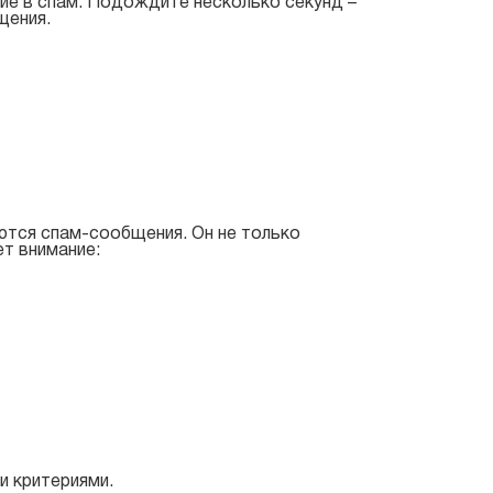
ие в спам. Подождите несколько секунд –
щения.
ются спам-сообщения. Он не только
ет внимание:
и критериями.