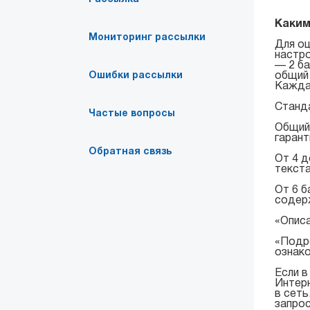
Каким
Мониторинг рассылки
Для оц
настро
— 2 ба
Ошибки рассылки
общий 
Кажда
Станда
Частые вопросы
Общий 
гарант
Обратная связь
От 4 д
текст
От 6 б
содерж
«Описа
«Подро
ознако
Если в
Интерн
в сеть
запрос