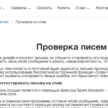
ы
Сервисы
Скачать
Купить
О нас
Конта
Sender
Проверка на спам
Проверка писем
 дизайн и контент письма, не спешите отправлять его по
ить свое email сообщение и узнать, какая вероятность, ч
, чем попасть в почтовый ящик адресата, письмо проход
у использование бесплатной встроенной функции «Спам-те
т выявить и исправить явные ошибки, которые могут пов
ротестировать письма на спам
ка осуществляется с помощью фильтра Spam Assassin – 
фильтров.
 в главном окне программы готовое email сообщение, за
икните на соответствующую кнопку на панели инструменто