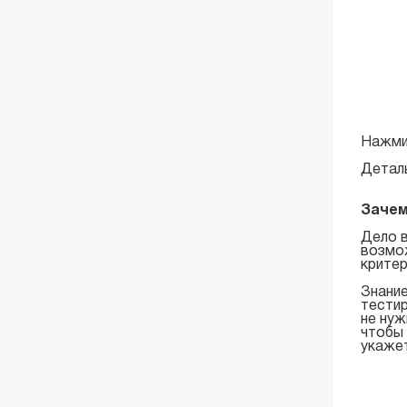
Нажмит
Детал
Зачем
Дело в
возмож
критер
Знание
тестир
не нуж
чтобы 
укажет