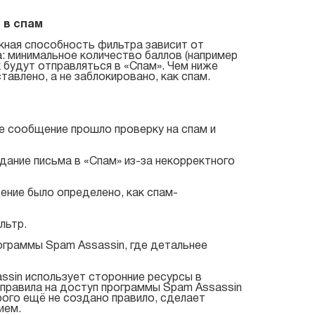
 в спам
кная способность фильтра зависит от
а: минимальное количество баллов (например
 будут отправляться в «Спам». Чем ниже
авлено, а не заблокировано, как спам.
е сообщение прошло проверку на спам и
дание письма в «Спам» из-за некорректного
ение было определено, как спам-
льтр.
ограммы Spam Assassin, где детальнее
assin использует сторонние ресурсы в
 правила на доступ программы Spam Assassin
орого ещё не создано правило, сделает
ием.