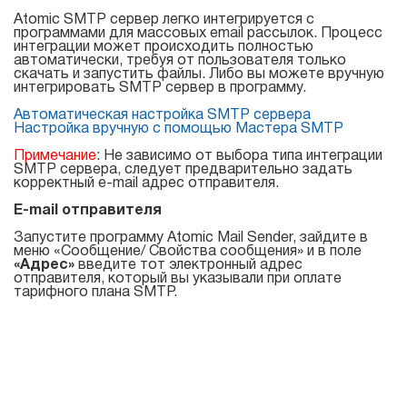
Atomic Mail Sender
Atomic Verifier Online
Atomic SMTP сервер легко интегрируется с
программами для массовых email рассылок. Процесс
Договор оферты
Atomic Tracker
интеграции может происходить полностью
автоматически, требуя от пользователя только
скачать и запустить файлы. Либо вы можете вручную
интегрировать SMTP сервер в программу.
Для
Автоматическая настройка SMTP сервера
Настройка вручную с помощью Мастера SMTP
поиска
Примечание
: Не зависимо от выбора типа интеграции
email
SMTP сервера, следует предварительно задать
корректный e-mail адрес отправителя.
адресов
E-mail отправителя
Запустите программу Atomic Mail Sender, зайдите в
Atomic Lead Extractor
меню «Сообщение/ Свойства сообщения» и в поле
«Адрес»
введите тот электронный адрес
Atomic Email Hunter
отправителя, который вы указывали при оплате
тарифного плана SMTP.
Atomic Email Logger
Atomic Whois Explorer