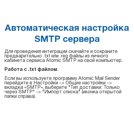
Для
списков
рассылки
Автоматическая настройка
SMTP сервера
Atomic Email Verifier
Для проведения интеграции скачайте и сохраните
предварительно .txt или .reg файлы из личного
Atomic List Manager
кабинета сервиса Atomic SMTP на свой компьютер.
Работа с .txt файлом
.
Если вы используете программу Atomic Mail Sender
перейдите в Наcтройки -> Общие настройки ->
Atomic
вкладка «SMTP», выберите "Тип доставки: Только
через SMTP" -> "Импорт списка" (иконка открытой
Email
папки справа).
Studio
Инструмент 6-в-1 для email маркетинга