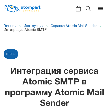
Главная
Инструкции
Справка Atomic Mail Sender
Интеграция Atomic SMTP
Назад
Назад
Назад
Отзывы
menu
Программы
Все сервисы
Мы в социальных сетях
HLR
Интеграция сервиса
Новости
Atomic SMS Sender
Для
Atomic SMTP в
Видеоролики
массовой
Viber
программу Atomic Mail
рассылки
Справка
Telegram
Sender
Партнерская программа