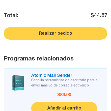
Mail Sender
Email Tracker
Total:
$44.87
Realizar pedido
Extractores
de correo
Programas relacionados
Email Hunter
Atomic Mail Sender
Lead Extractor
Sencilla herramienta de escritorio para el
Email Logger
envío masivo de correo electrónico
$89.90
Whois Explorer
Añadir al carrito