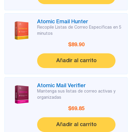
Gestores
de listas
Atomic Email Hunter
Recopile Listas de Correo Específicas en 5
minutos
$89.90
Mail Verifier
List Manager
Añadir al carrito
Atomic
Atomic Mail Verifier
Mantenga sus listas de correo activas y
Email
organizadas
Studio
$69.85
Software 6 en 1 de Email Marketing
Añadir al carrito