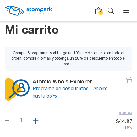
1
Mi carrito
Atrás
Atrás
Compre 3 programas y obtenga un 10% de descuento en todo el
orden, compre 4 o más y obtenga un 20% de descuento en todo el
orden
Social
All software
Testimonios
Atomic Whois Explorer
Programa de descuentos - Ahorre
Noticias
hasta 55%
Correo
Video
masivo
$49.85
Manuales
$44.87
10%
Programa de socios