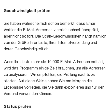
Mail Sender
Blog
Geschwindigkeit prüfen
Email Tracker
Sie haben wahrscheinlich schon bemerkt, dass Email
Verifier die E-Mail-Adressen ziemlich schnell überprüft,
aber nicht sofort. Die Scan-Geschwindigkeit hängt nämlich
E-Mail-
von der Größe Ihrer Liste, Ihrer Internetverbindung und
Extraktoren
deren Geschwindigkeit ab.
Wenn Ihre Liste mehr als 10.000 E-Mail-Adressen enthält,
Email Hunter
wird das Programm einige Zeit brauchen, um alle Adressen
zu analysieren. Wir empfehlen, die Prüfung nachts zu
Lead Extractor
starten. Auf diese Weise haben Sie am Morgen die
Email Logger
Ergebnisse vorliegen, die Sie dann exportieren und für den
Versand verwenden können.
Whois Explorer
Status prüfen