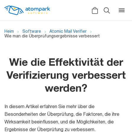
Heim
Software
Atomic Mail Verifier
Wie man die Überprüfungsergebnisse verbessert
Zurück
Zurück
Wie die Effektivität der
Soziales
Alle software
Verifizierung verbessert
Erfahrungsberichte
werden?
Nachrichten
Video-Demo
Massenmailer
In diesem Artikel erfahren Sie mehr über die
Besonderheiten der Überprüfung, die Faktoren, die ihre
Handbücher
Wirksamkeit beeinflussen, und die Möglichkeiten, die
Ergebnisse der Überprüfung zu verbessern.
Partnerprogramm