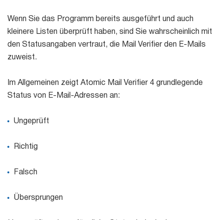
Wenn Sie das Programm bereits ausgeführt und auch
Listen-
kleinere Listen überprüft haben, sind Sie wahrscheinlich mit
Manager
den Statusangaben vertraut, die Mail Verifier den E-Mails
zuweist.
Mail Verifier
Im Allgemeinen zeigt Atomic Mail Verifier 4 grundlegende
Status von E-Mail-Adressen an:
List Manager
Ungeprüft
Atomic
Richtig
Email
Studio
Falsch
6-in-1-E-Mail-Marketing-Software
Übersprungen