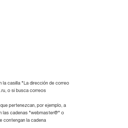
la casilla "La dirección de correo
.ru, o si busca correos
s que pertenezcan, por ejemplo, a
an las cadenas "webmaster@" o
ue contengan la cadena